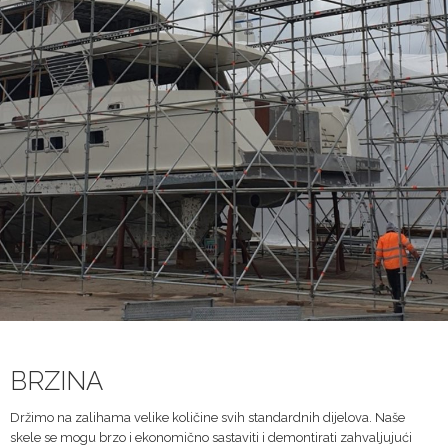
BRZINA
Držimo na zalihama velike količine svih standardnih dijelova. Naše
skele se mogu brzo i ekonomično sastaviti i demontirati zahvaljujući