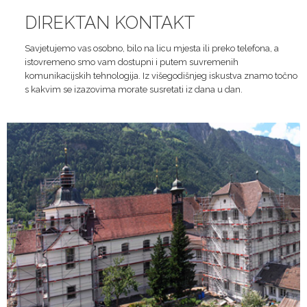
DIREKTAN KONTAKT
Savjetujemo vas osobno, bilo na licu mjesta ili preko telefona, a
istovremeno smo vam dostupni i putem suvremenih
komunikacijskih tehnologija. Iz višegodišnjeg iskustva znamo točno
s kakvim se izazovima morate susretati iz dana u dan.